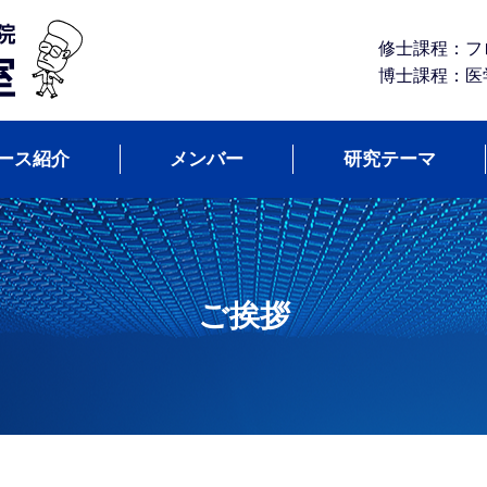
修士課程：フ
博士課程：医
ース紹介
メンバー
研究テーマ
ご挨拶